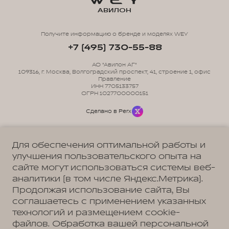
АВИЛОН
Получите информацию о бренде и моделях WEY
+7 (495) 730-55-88
АО "Авилон АГ"
109316, г. Москва, Волгоградский проспект, 41, строение 1, офис
Правление
ИНН 7705133757
ОГРН 1027700000151
Сделано в Perx
Для обеспечения оптимальной работы и
улучшения пользовательского опыта на
сайте могут использоваться системы веб-
Политика обработки персональных данных
Пользовательское соглашение
аналитики (в том числе Яндекс.Метрика).
Согласие на коммуникацию
Согласие на предоставление персональных данных третьим лицам
Продолжая использование сайта, Вы
Согласие на обработку ПД
соглашаетесь с применением указанных
технологий и размещением cookie-
файлов. Обработка вашей персональной