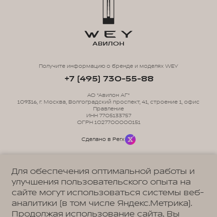
АВИЛОН
Получите информацию о бренде и моделях WEY
+7 (495) 730-55-88
АО "Авилон АГ"
109316, г. Москва, Волгоградский проспект, 41, строение 1, офис
Правление
ИНН 7705133757
ОГРН 1027700000151
Сделано в Perx
Для обеспечения оптимальной работы и
улучшения пользовательского опыта на
сайте могут использоваться системы веб-
Политика обработки персональных данных
Пользовательское соглашение
аналитики (в том числе Яндекс.Метрика).
Согласие на коммуникацию
Согласие на предоставление персональных данных третьим лицам
Продолжая использование сайта, Вы