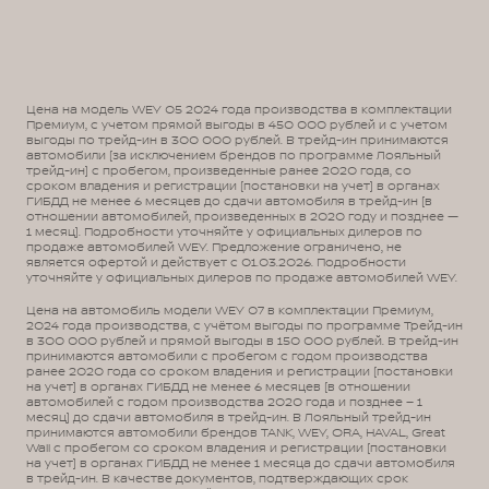
Цена на модель WEY 05 2024 года производства в комплектации
Премиум, с учетом прямой выгоды в 450 000 рублей и с учетом
выгоды по трейд-ин в 300 000 рублей. В трейд-ин принимаются
автомобили (за исключением брендов по программе Лояльный
трейд-ин) с пробегом, произведенные ранее 2020 года, со
сроком владения и регистрации (постановки на учет) в органах
ГИБДД не менее 6 месяцев до сдачи автомобиля в трейд-ин (в
отношении автомобилей, произведенных в 2020 году и позднее —
1 месяц). Подробности уточняйте у официальных дилеров по
продаже автомобилей WEY. Предложение ограничено, не
является офертой и действует с 01.03.2026. Подробности
уточняйте у официальных дилеров по продаже автомобилей WEY.
Цена на автомобиль модели WEY 07 в комплектации Премиум,
2024 года производства, с учётом выгоды по программе Трейд-ин
в 300 000 рублей и прямой выгоды в 150 000 рублей. В трейд-ин
принимаются автомобили с пробегом с годом производства
ранее 2020 года со сроком владения и регистрации (постановки
на учет) в органах ГИБДД не менее 6 месяцев (в отношении
автомобилей с годом производства 2020 года и позднее – 1
месяц) до сдачи автомобиля в трейд-ин. В Лояльный трейд-ин
принимаются автомобили брендов TANK, WEY, ORA, HAVAL, Great
Wall с пробегом со сроком владения и регистрации (постановки
на учет) в органах ГИБДД не менее 1 месяца до сдачи автомобиля
в трейд-ин. В качестве документов, подтверждающих срок