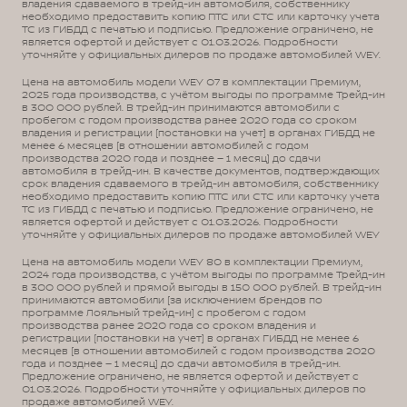
владения сдаваемого в трейд-ин автомобиля, собственнику
необходимо предоставить копию ПТС или СТС или карточку учета
ТС из ГИБДД с печатью и подписью. Предложение ограничено, не
является офертой и действует с 01.03.2026. Подробности
уточняйте у официальных дилеров по продаже автомобилей WEY.
Цена на автомобиль модели WEY 07 в комплектации Премиум,
2025 года производства, с учётом выгоды по программе Трейд-ин
в 300 000 рублей. В трейд-ин принимаются автомобили с
пробегом с годом производства ранее 2020 года со сроком
владения и регистрации (постановки на учет) в органах ГИБДД не
менее 6 месяцев (в отношении автомобилей с годом
производства 2020 года и позднее – 1 месяц) до сдачи
автомобиля в трейд-ин. В качестве документов, подтверждающих
срок владения сдаваемого в трейд-ин автомобиля, собственнику
необходимо предоставить копию ПТС или СТС или карточку учета
ТС из ГИБДД с печатью и подписью. Предложение ограничено, не
является офертой и действует с 01.03.2026. Подробности
уточняйте у официальных дилеров по продаже автомобилей WEY
Цена на автомобиль модели WEY 80 в комплектации Премиум,
2024 года производства, с учётом выгоды по программе Трейд-ин
в 300 000 рублей и прямой выгоды в 150 000 рублей. В трейд-ин
принимаются автомобили (за исключением брендов по
программе Лояльный трейд-ин) с пробегом с годом
производства ранее 2020 года со сроком владения и
регистрации (постановки на учет) в органах ГИБДД не менее 6
месяцев (в отношении автомобилей с годом производства 2020
года и позднее – 1 месяц) до сдачи автомобиля в трейд-ин.
Предложение ограничено, не является офертой и действует с
01.03.2026. Подробности уточняйте у официальных дилеров по
продаже автомобилей WEY.