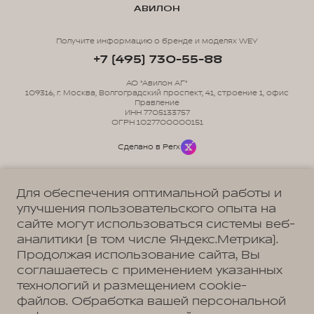
АВИЛОН
Получите информацию о бренде и моделях WEY
+7 (495) 730-55-88
АО "Авилон АГ"
109316, г. Москва, Волгоградский проспект, 41, строение 1, офис
Правление
ИНН 7705133757
ОГРН 1027700000151
Сделано в Perx
Для обеспечения оптимальной работы и
улучшения пользовательского опыта на
сайте могут использоваться системы веб-
Политика обработки персональных данных
Пользовательское соглашение
аналитики (в том числе Яндекс.Метрика).
Согласие на коммуникацию
Согласие на предоставление персональных данных третьим лицам
Продолжая использование сайта, Вы
Согласие на обработку ПД
соглашаетесь с применением указанных
технологий и размещением cookie-
файлов. Обработка вашей персональной