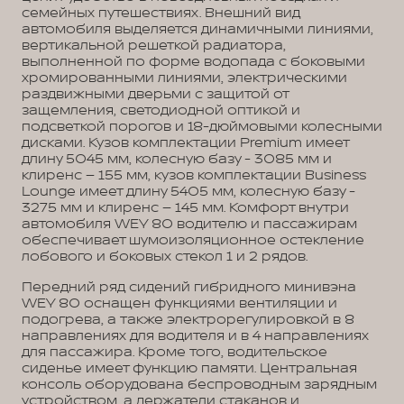
семейных путешествиях. Внешний вид
автомобиля выделяется динамичными линиями,
вертикальной решеткой радиатора,
выполненной по форме водопада с боковыми
хромированными линиями, электрическими
раздвижными дверьми с защитой от
защемления, светодиодной оптикой и
подсветкой порогов и 18-дюймовыми колесными
дисками. Кузов комплектации Premium имеет
длину 5045 мм, колесную базу - 3085 мм и
клиренс – 155 мм, кузов комплектации Business
Lounge имеет длину 5405 мм, колесную базу -
3275 мм и клиренс – 145 мм. Комфорт внутри
автомобиля WEY 80 водителю и пассажирам
обеспечивает шумоизоляционное остекление
лобового и боковых стекол 1 и 2 рядов.
Передний ряд сидений гибридного минивэна
WEY 80 оснащен функциями вентиляции и
подогрева, а также электрорегулировкой в 8
направлениях для водителя и в 4 направлениях
для пассажира. Кроме того, водительское
сиденье имеет функцию памяти. Центральная
консоль оборудована беспроводным зарядным
устройством, а держатели стаканов и