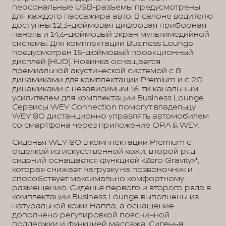
персональные USB-разъемы предусмотрены
для каждого пассажира авто. В салоне водителю
доступны 12,3-дюймовая цифровая приборная
панель и 14,6-дюймовый экран мультимедийной
системы. Для комплектации Business Lounge
предусмотрен 15-дюймовый проекционный
дисплей (HUD). Новинка оснащается
премиальной акустической системой с 8
динамиками для комплектации Premium и с 20
динамиками с независимым 16-ти канальным
усилителем для комплектации Business Lounge.
Сервисы WEY Connection помогут владельцу
WEY 80 дистанционно управлять автомобилем
со смартфона через приложение ORA & WEY.
Сиденья WEY 80 в комплектации Premium с
отделкой из искусственной кожи, второй ряд
сидений оснащается функцией «Zero Gravity»¹,
которая снижает нагрузку на позвоночник и
способствует максимально комфортному
размещению. Сиденья первого и второго ряда в
комплектации Business Lounge выполнены из
натуральной кожи Наппа, а оснащение
дополнено регулировкой поясничной
поддержки и функцией массажа. Сиденья