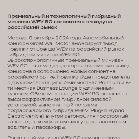
Премиальный и технологичный гибридный
минивэн WEY 80 готовится к выходу на
российский рынок
Москва, 8 октября 2024 года. Автомобильный
концерн Great Wall Motor анонсирует выход
новинки от бренда WEY на российский рынок –
гибридный минивэн WEY 80.
Высокотехнологичный премиальный минивэн
WEY 80 – это модель, которая ознаменует выход
концерна в совершенно новый сегмент на
российском рынке. Новинка будет представлена
в двух комплектациях: 7-ми местная Premium и 6-
ти местная Business Lounge с удлиненным
кузовом. Обе комплектации WEY 80 оснащены
высокоэффективной гибридной силовой
установкой, выполненный по схеме
подзаряжаемого гибрида PHEV (Plug-in Hybrid
Electric Vehicle), внутри автомобиля просторный
салон, где с комфортом смогут расположиться
водитель и пассажиры.
Роскошный минивэн WEY 80 демонстрирует