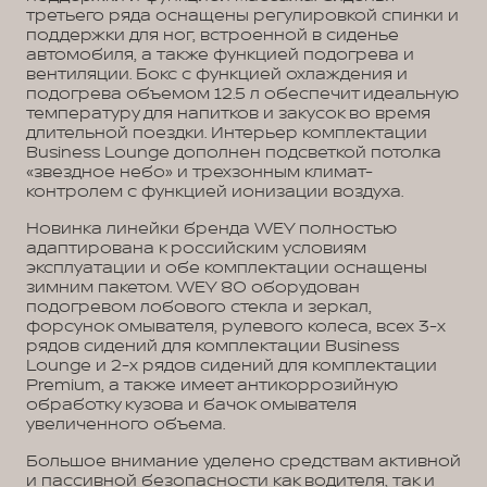
третьего ряда оснащены регулировкой спинки и
поддержки для ног, встроенной в сиденье
автомобиля, а также функцией подогрева и
вентиляции. Бокс с функцией охлаждения и
подогрева объемом 12.5 л обеспечит идеальную
температуру для напитков и закусок во время
длительной поездки. Интерьер комплектации
Business Lounge дополнен подсветкой потолка
«звездное небо» и трехзонным климат-
контролем с функцией ионизации воздуха.
Новинка линейки бренда WEY полностью
адаптирована к российским условиям
эксплуатации и обе комплектации оснащены
зимним пакетом. WEY 80 оборудован
подогревом лобового стекла и зеркал,
форсунок омывателя, рулевого колеса, всех 3-х
рядов сидений для комплектации Business
Lounge и 2-х рядов сидений для комплектации
Premium, а также имеет антикоррозийную
обработку кузова и бачок омывателя
увеличенного объема.
Большое внимание уделено средствам активной
и пассивной безопасности как водителя, так и