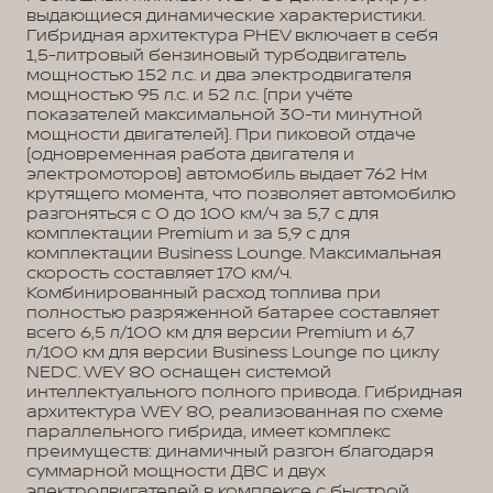
выдающиеся динамические характеристики.
Гибридная архитектура PHEV включает в себя
1,5-литровый бензиновый турбодвигатель
мощностью 152 л.с. и два электродвигателя
мощностью 95 л.с. и 52 л.с. (при учёте
показателей максимальной 30-ти минутной
мощности двигателей). При пиковой отдаче
(одновременная работа двигателя и
электромоторов) автомобиль выдает 762 Нм
крутящего момента, что позволяет автомобилю
разгоняться с 0 до 100 км/ч за 5,7 с для
комплектации Premium и за 5,9 с для
комплектации Business Lounge. Максимальная
скорость составляет 170 км/ч.
Комбинированный расход топлива при
полностью разряженной батарее составляет
всего 6,5 л/100 км для версии Premium и 6,7
л/100 км для версии Business Lounge по циклу
NEDC. WEY 80 оснащен системой
интеллектуального полного привода. Гибридная
архитектура WEY 80, реализованная по схеме
параллельного гибрида, имеет комплекс
преимуществ: динамичный разгон благодаря
суммарной мощности ДВС и двух
электродвигателей в комплексе с быстрой