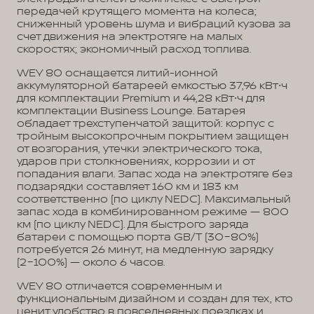
передачей крутящего момента на колеса;
сниженный уровень шума и вибраций кузова за
счет движения на электротяге на малых
скоростях; экономичный расход топлива.
WEY 80 оснащается литий-ионной
аккумуляторной батареей емкостью 37,96 кВт⋅ч
для комплектации Premium и 44,28 кВт⋅ч для
комплектации Business Lounge. Батарея
обладает трехступенчатой защитой: корпус с
тройным высокопрочным покрытием защищен
от возгорания, утечки электрического тока,
ударов при столкновениях, коррозии и от
попадания влаги. Запас хода на электротяге без
подзарядки составляет 160 км и 183 км
соответственно (по циклу NEDC). Максимальный
запас хода в комбинированном режиме — 800
км (по циклу NEDC). Для быстрого заряда
батареи с помощью порта GB/T (30−80%)
потребуется 26 минут, на медленную зарядку
(2−100%) — около 6 часов.
WEY 80 отличается современным и
функциональным дизайном и создан для тех, кто
ценит удобство в повседневных поездках и