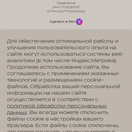
Правление
ИНН 7705133757
ОГРН 1027700000151
Сделано в Perx
Для обеспечения оптимальной работы и
улучшения пользовательского опыта на
сайте могут использоваться системы веб-
Политика обработки персональных данных
Пользовательское соглашение
аналитики (в том числе Яндекс.Метрика).
Согласие на коммуникацию
Согласие на предоставление персональных данных третьим лицам
Продолжая использование сайта, Вы
Согласие на обработку ПД
соглашаетесь с применением указанных
технологий и размещением cookie-
файлов. Обработка вашей персональной
информации на нашем сайте
Адрес
осуществляется в соответствии с
Москва, Волгоградский проспект, д.41, к.1
Телефон
политикой обработки персональных
+7 (495) 730-55-88
данных
. Вы всегда можете отключить
файлы cookie в настройках вашего
браузера. Если файлы cookie отключены,