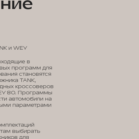
ение
ANK и WEY
входящие в
овых программ для
ования становятся
ожника TANK,
ридных кроссоверов
EY 80. Программы
сти автомобили на
ными параметрами
омплектаций
нтам выбирать
жников для