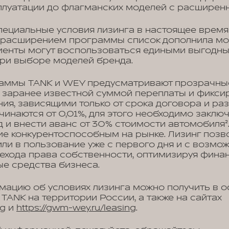
плуатации до флагманских моделей с расширен
ециальные условия лизинга в настоящее время
 расширением программы список дополнила мо
лиенты могут воспользоваться едиными выгодн
ри выборе моделей бренда.
аммы TANK и WEY предусматривают прозрачны
 заранее известной суммой переплаты и фикс
ия, зависящими только от срока договора и ра
ачинаются от 0,01%, для этого необходимо заклю
д и внести аванс от 30% стоимости автомобиля².
е конкурентоспособным на рынке. Лизинг позв
ли в пользование уже с первого дня и с возмо
хода права собственности, оптимизируя финан
ые средства бизнеса.
ацию об условиях лизинга можно получить в 
 TANK на территории России, а также на сайтах
ng
и
https://gwm-wey.ru/leasing
.