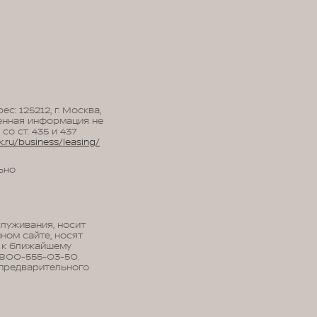
: 125212, г. Москва,
оженная информация не
о ст. 435 и 437
.ru/business/leasing/
ьно
луживания, носит
ном сайте, носят
 к ближайшему
-800-555-03-50.
 предварительного