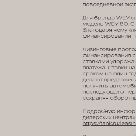
повседневной экс
Для бренда WEY сп
модель WEY 80. С
благодаря чему к
финансирования п
Лизинговые прогр
финансирования с
ставками удорожан
платежа. Ставки н
сроком на один го
делают предложени
получить автомоби
последующего пере
сохраняя оборотн
Подробную информ
дилерских центрах
https://tank.ru/leasi