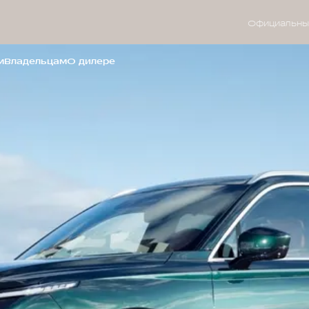
Официальны
м
Владельцам
О дилере