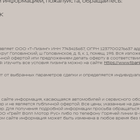
 информацией, пожалуйста, обращайтесь:
K
авляет ООО «Т-Лизинг» ИНН 7743415657, ОГРН 1237700276637 адрес
круг Головинский, ш Головинское, д. 5, к. 1, помещ. 195. Вся изл
чной офертой или предложением делать оферту в соответствии с
. Изучить все условия лизинга можно на сайте:
https://www.tbank
ит от выбранных параметров сделки и определяется индивидуал
а сайте информация, касающаяся автомобилей и сервисного обс
 и не является публичной офертой. Все цены, указанные на дан
р. Для получения подробной информации просьба обращаться
О «Грейт Волл Мотор Рус» либо по телефону Горячей линии 8
ом сайте информация может быть изменена в любое время без