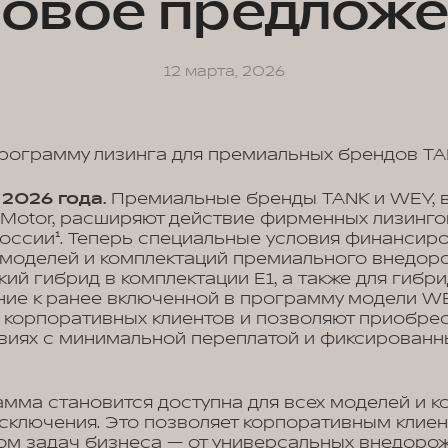
овое предлож
12 марта, 2026
ограмму лизинга для премиальных брендов T
 2026 года.
Премиальные бренды TANK и WEY, 
l Motor, расширяют действие фирменных лизинг
России¹. Теперь специальные условия финансир
 моделей и комплектаций премиального внедор
ий гибрид в комплектации E1, а также для гиб
ние к ранее включенной в программу модели W
 корпоративных клиентов и позволяют приобре
овиях с минимальной переплатой и фиксирован
мма становится доступна для всех моделей и к
сключения. Это позволяет корпоративным клие
ом задач бизнеса — от универсальных внедоро