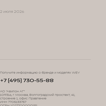
2 июля 2026
Получите информацию о бренде и моделях WEY
+7 (495) 730-55-88
АО "Авилон АГ"
109316, г. Москва, Волгоградский проспект, 41,
строение 1, офис Правление
ИНН 7705133757
ОГРН 1027700000151