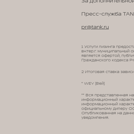
За дополнительной
Пресс-служба TAN
pr@tank.ru
1 Услуги лизинга предост
вн.тер.г. муниципальный о
является офертой, публи
Гражданского кодекса РФ
2 Итоговая ставка завис
* WEY (Вей)
** Вся представленная н
информационный характер
информационный характе
официальному дилеру ОО
Опубликованная на данн
уведомления.