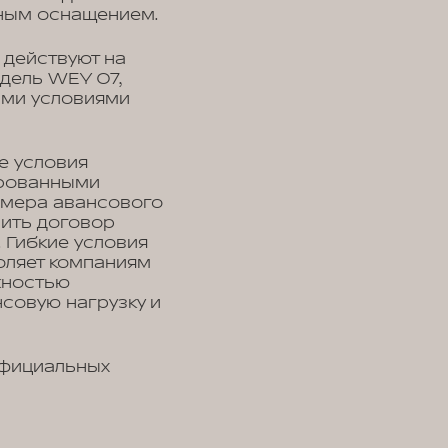
ным оснащением.
 действуют на
дель WEY 07,
ыми условиями
е условия
ированными
змера авансового
чить договор
 Гибкие условия
оляет компаниям
жностью
совую нагрузку и
официальных