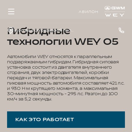
АВИЛОН
Гибридные
Москва, Волгоградский проспект, д.41, к.1
технологии WEY 05
Автомобили WEY относятся к параллельным
подзаряжаемым гибридам. Гибридная силовая
установка состоит из двигателя внутреннего
сгорания, двух электродвигателей, коробки
передач и тяговой батареи. Максимальная
пиковая мощность автомобиля составляет 421 л.с.
и 930 Н·м крутящего момента, а максимальная
30-минутная мощность - 295 л.с. Разгон до 100
км/ч за 5,2 секунды.
КАК ЭТО РАБОТАЕТ